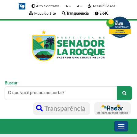
Alto Contraste
A +
A -
Acessibilidade
Mapa do Site
Transparência
E-SIC
Buscar
Transparência
Toggle
navigati