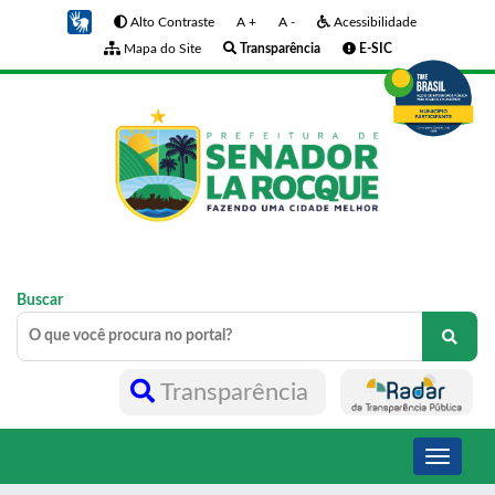
Alto Contraste
A +
A -
Acessibilidade
Mapa do Site
Transparência
E-SIC
Buscar
Transparência
Toggle
navigati