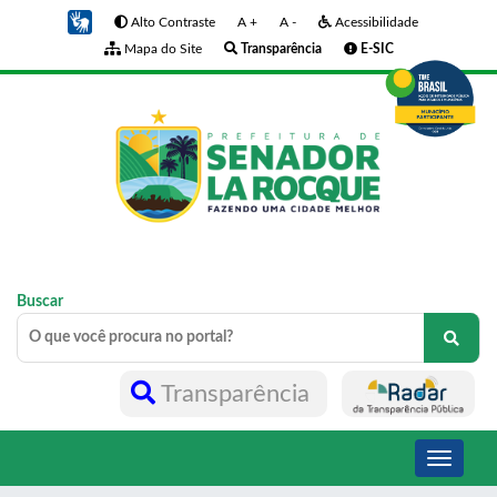
Alto Contraste
A +
A -
Acessibilidade
Mapa do Site
Transparência
E-SIC
Buscar
Transparência
Toggle
navigati