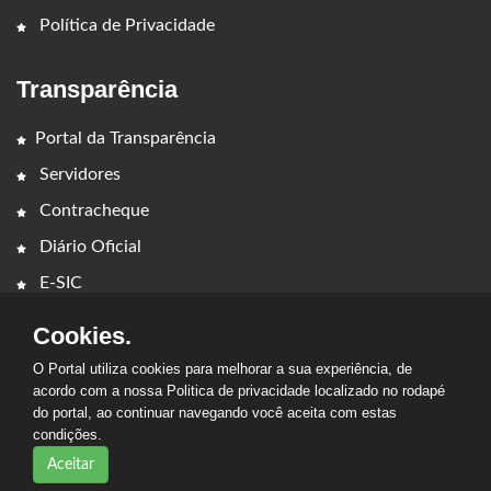
Política de Privacidade
Transparência
Portal da Transparência
Servidores
Contracheque
Diário Oficial
E-SIC
Cookies.
O Portal utiliza cookies para melhorar a sua experiência, de
acordo com a nossa Politica de privacidade localizado no rodapé
do portal, ao continuar navegando você aceita com estas
2026 - PREFEITURA MUNICIPAL SENADOR LA ROCQUE. Todos os
condições.
direitos reservados.
Aceitar