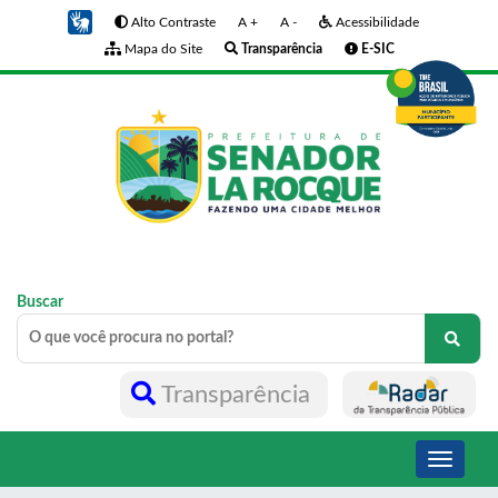
Alto Contraste
A +
A -
Acessibilidade
Mapa do Site
Transparência
E-SIC
Buscar
Transparência
Toggle
navigati