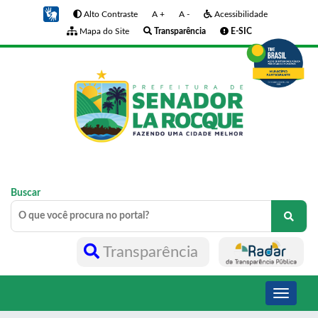
Alto Contraste
A +
A -
Acessibilidade
Mapa do Site
Transparência
E-SIC
Buscar
Transparência
Toggle
navigati