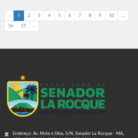
‹
1
2
3
4
5
6
7
8
9
10
...
56
57
›
Endereço: Av. Mota e Silva, S/N, Senador La Rocque - MA,