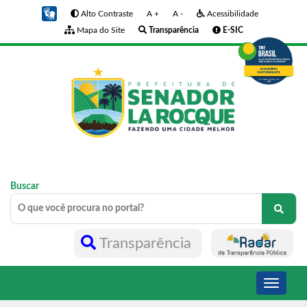
Alto Contraste
A +
A -
Acessibilidade
Mapa do Site
Transparência
E-SIC
Buscar
Transparência
Toggle
navigati