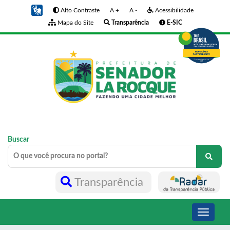
Alto Contraste
A +
A -
Acessibilidade
Mapa do Site
Transparência
E-SIC
Buscar
Transparência
Toggle
navigati