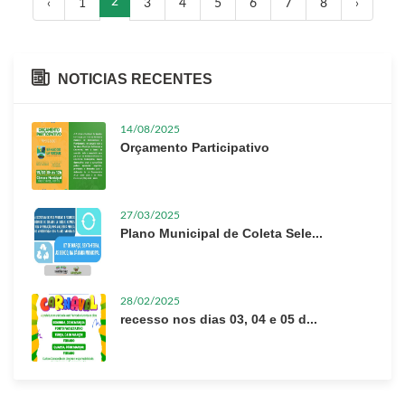
2
‹
1
3
4
5
6
7
8
›
NOTICIAS RECENTES
14/08/2025
Orçamento Participativo
27/03/2025
Plano Municipal de Coleta Sele...
28/02/2025
recesso nos dias 03, 04 e 05 d...