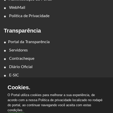
WebMail
Política de Privacidade
Transparência
Portal da Transparência
Servidores
Contracheque
Diário Oficial
E-SIC
Cookies.
O Portal utiliza cookies para melhorar a sua experiência, de
acordo com a nossa Politica de privacidade localizado no rodapé
do portal, ao continuar navegando você aceita com estas
condições.
2026 - PREFEITURA MUNICIPAL SENADOR LA ROCQUE. Todos os