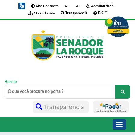
Alto Contraste
A +
A -
Acessibilidade
Mapa do Site
Transparência
E-SIC
Buscar
Transparência
Toggle
navigati