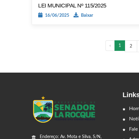
LEI MUNICIPAL Nº 115/2025
16/06/2025
Baixar
‹
1
2
Link
Hom
Notí
Fale
Endereço: Av. Mota e Silva, S/N,