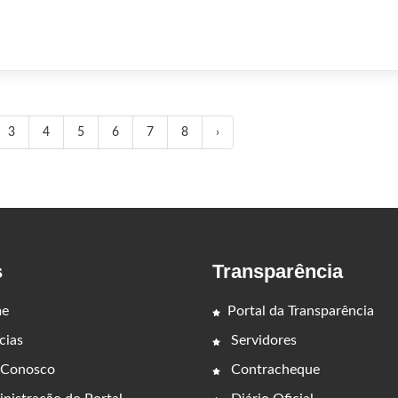
3
4
5
6
7
8
›
s
Transparência
e
Portal da Transparência
cias
Servidores
 Conosco
Contracheque