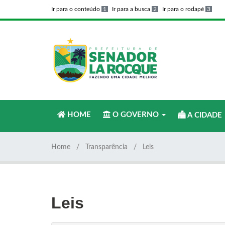
Ir para o conteúdo
1
Ir para a busca
2
Ir para o rodapé
3
HOME
O GOVERNO
A CIDADE
Home
Transparência
Leis
Leis